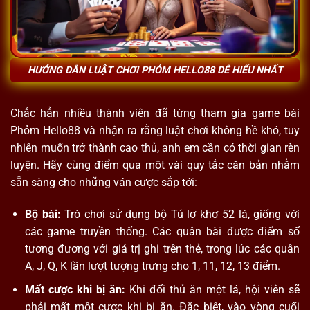
HƯỚNG DẪN LUẬT CHƠI PHỎM HELLO88 DỄ HIỂU NHẤT
Chắc hẳn nhiều thành viên đã từng tham gia game bài
Phỏm Hello88 và nhận ra rằng luật chơi không hề khó, tuy
nhiên muốn trở thành cao thủ, anh em cần có thời gian rèn
luyện. Hãy cùng điểm qua một vài quy tắc căn bản nhằm
sẵn sàng cho những ván cược sắp tới:
Bộ bài:
Trò chơi sử dụng bộ Tú lơ khơ 52 lá, giống với
các game truyền thống. Các quân bài được điểm số
tương đương với giá trị ghi trên thẻ, trong lúc các quân
A, J, Q, K lần lượt tượng trưng cho 1, 11, 12, 13 điểm.
Mất cược khi bị ăn:
Khi đối thủ ăn một lá, hội viên sẽ
phải mất một cược khi bị ăn. Đặc biệt, vào vòng cuối