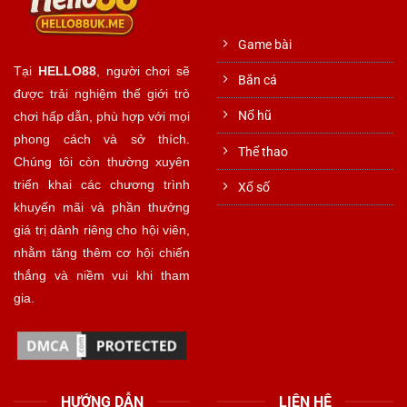
Tiết
Nhất
Game bài
Tại
HELLO88
, người chơi sẽ
Bắn cá
được trải nghiệm thế giới trò
Nổ hũ
chơi hấp dẫn, phù hợp với mọi
phong cách và sở thích.
Thể thao
Chúng tôi còn thường xuyên
triển khai các chương trình
Xổ số
khuyến mãi và phần thưởng
giá trị dành riêng cho hội viên,
nhằm tăng thêm cơ hội chiến
thắng và niềm vui khi tham
gia.
HƯỚNG DẪN
LIÊN HỆ