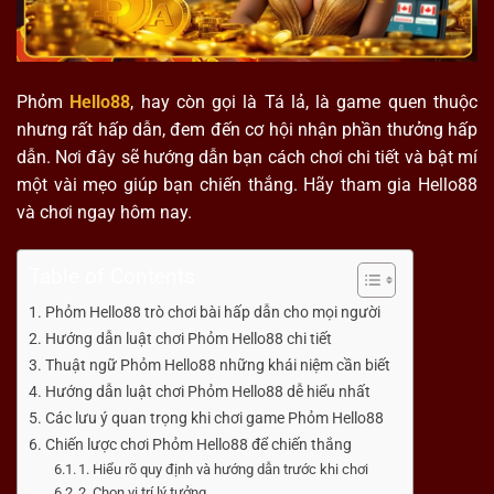
Phỏm
Hello88
, hay còn gọi là Tá lả, là game quen thuộc
nhưng rất hấp dẫn, đem đến cơ hội nhận phần thưởng hấp
dẫn. Nơi đây sẽ hướng dẫn bạn cách chơi chi tiết và bật mí
một vài mẹo giúp bạn chiến thắng. Hãy tham gia Hello88
và chơi ngay hôm nay.
Table of Contents
Phỏm Hello88 trò chơi bài hấp dẫn cho mọi người
Hướng dẫn luật chơi Phỏm Hello88 chi tiết
Thuật ngữ Phỏm Hello88 những khái niệm cần biết
Hướng dẫn luật chơi Phỏm Hello88 dễ hiểu nhất
Các lưu ý quan trọng khi chơi game Phỏm Hello88
Chiến lược chơi Phỏm Hello88 để chiến thắng
1. Hiểu rõ quy định và hướng dẫn trước khi chơi
2. Chọn vị trí lý tưởng