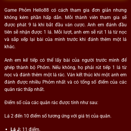
Game Phỏm Hello88 có cách tham gia đơn giản nhưng
không kém phần hấp dẫn. Mỗi thành viên tham gia sẽ
được phát 9 lá khi bắt đầu ván cược. Anh em đánh đầu
tiên sẽ nhận được 1 lá. Mỗi lượt, anh em sẽ rút 1 lá từ nọc
và sắp xếp lại bài của mình trước khi đánh thêm một lá
khác.
Anh em kế tiếp có thể lấy bài của người trước mình để
ghép thành bộ Phỏm. Nếu không, họ phải rút tiếp 1 lá từ
nọc và đánh thêm một lá rác. Ván kết thúc khi một anh em
đánh được nhiều Phỏm nhất và có tổng số điểm của các
quân rác thấp nhất.
Điểm số của các quân rác được tính như sau:
Lá 2 đến 10 điểm số tương ứng với giá trị của quân.
Lá J:
11 điểm.