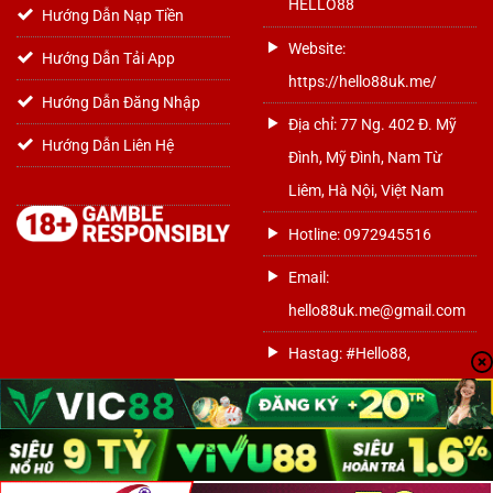
HELLO88
Hướng Dẫn Nạp Tiền
Website:
Hướng Dẫn Tải App
https://hello88uk.me/
Hướng Dẫn Đăng Nhập
Địa chỉ: 77 Ng. 402 Đ. Mỹ
Hướng Dẫn Liên Hệ
Đình, Mỹ Đình, Nam Từ
Liêm, Hà Nội, Việt Nam
Hotline: 0972945516
Email:
hello88uk.me@gmail.com
Hastag: #Hello88,
#Hello88_ casino,
#Hello88_ game, #Hello88_
conggame