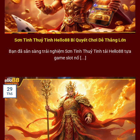
Sơn Tinh Thuỷ Tinh Hello88 Bí Quyết Chơi Dễ Thắng Lớn
Bạn đã sẵn sàng trải nghiệm Sơn Tinh Thuỷ Tinh tải Hello88 tựa
game slot nổ [...]
29
Th5