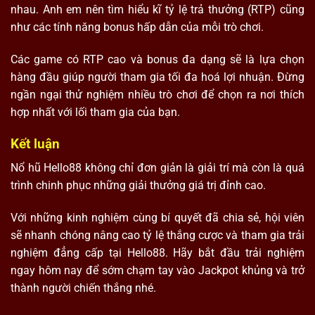
nhau. Anh em nên tìm hiểu kĩ tỷ lệ trả thưởng (RTP) cũng
như các tính năng bonus hấp dẫn của mỗi trò chơi.
Các game có RTP cao và bonus đa dạng sẽ là lựa chọn
hàng đầu giúp người tham gia tối đa hoá lợi nhuận. Đừng
ngần ngại thử nghiệm nhiều trò chơi để chọn ra nơi thích
hợp nhất với lối tham gia của bạn.
Kết luận
Nổ hũ Hello88 không chỉ đơn giản là giải trí mà còn là quá
trình chinh phục những giải thưởng giá trị đỉnh cao.
Với những kinh nghiệm cùng bí quyết đã chia sẻ, hội viên
sẽ nhanh chóng nâng cao tỷ lệ thắng cược và tham gia trải
nghiệm đẳng cấp tại Hello88. Hãy bắt đầu trải nghiệm
ngay hôm nay để sớm chạm tay vào Jackpot khủng và trở
thành người chiến thắng nhé.