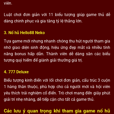
viên.
Luật chơi đơn giản với 11 biểu tượng giúp game thủ dễ
dàng chinh phục và gia tăng tỷ lệ thắng lớn.
3. Nổ hũ Hello88 Neko
Tựa game mới nhưng nhanh chóng thu hút người tham gia
nhờ giao diện sinh động, hiệu ứng đẹp mắt và nhiều tính
năng bonus hấp dẫn. Thành viên dễ dàng săn các biểu
tượng quý hiếm để giành giải thưởng giá trị.
4. 777 Deluxe
Biểu tượng kinh điển với lối chơi đơn giản, cấu trúc 3 cuộn
1 hàng thân thuộc, phù hợp cho cả người mới và hội viên
yêu thích trải nghiệm cổ điển. Trò chơi mang đến giây phút
giải trí nhẹ nhàng, dễ tiếp cận cho tất cả game thủ.
Các lưu ý quan trọng khi tham gia game nổ hũ