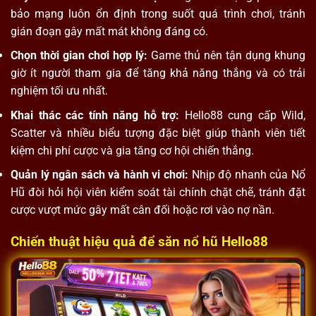
bảo mạng luôn ổn định trong suốt quá trình chơi, tránh
gián đoạn gây mất mát không đáng có.
Chọn thời gian chơi hợp lý:
Game thủ nên tận dụng khung
giờ ít người tham gia để tăng khả năng thắng và có trải
nghiệm tối ưu nhất.
Khai thác các tính năng hỗ trợ:
Hello88 cung cấp Wild,
Scatter và nhiều biểu tượng đặc biệt giúp thành viên tiết
kiệm chi phí cược và gia tăng cơ hội chiến thắng.
Quản lý ngân sách và hành vi chơi:
Nhịp độ nhanh của Nổ
Hũ đòi hỏi hội viên kiểm soát tài chính chặt chẽ, tránh đặt
cược vượt mức gây mất cân đối hoặc rơi vào nợ nần.
Chiến thuật hiệu quả để săn nổ hũ Hello88