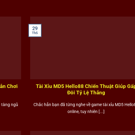
29
Th5
ẫn Chơi
Tài Xỉu MD5 Hello88 Chiến Thuật Giúp Gấ
Đôi Tỷ Lệ Thắng
o tàng ngũ
Chắc hẳn bạn đã từng nghe về game tài xỉu MD5 Hello
online, tuy nhiên [...]