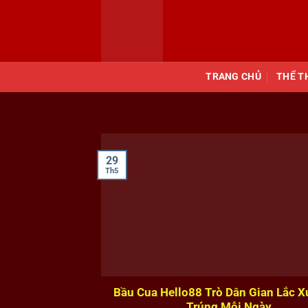
Bỏ
qua
nội
dung
TRANG CHỦ
THỂ T
29
Th5
Bầu Cua Hello88 Trò Dân Gian Lắc X
Trúng Mỗi Ngày