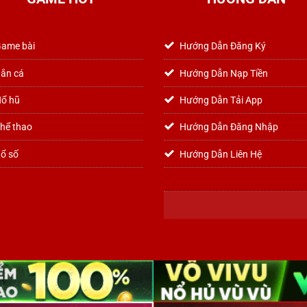
ame bài
Hướng Dẫn Đăng Ký
ắn cá
Hướng Dẫn Nạp Tiền
ổ hũ
Hướng Dẫn Tải App
hể thao
Hướng Dẫn Đăng Nhập
ổ số
Hướng Dẫn Liên Hệ