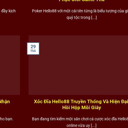
 đầy kịch
Poker Hello88 với một cái tên từng là biểu tượng của gi
quý tộc trong [...]
29
Th5
 Nhận
Xóc Đĩa Hello88 Truyền Thống Và Hiện Đại
Hồi Hộp Mỗi Giây
cho bạn.
Bạn đang tìm kiếm một sân chơi cá cược xóc đĩa Hello
online vừa uy [...]