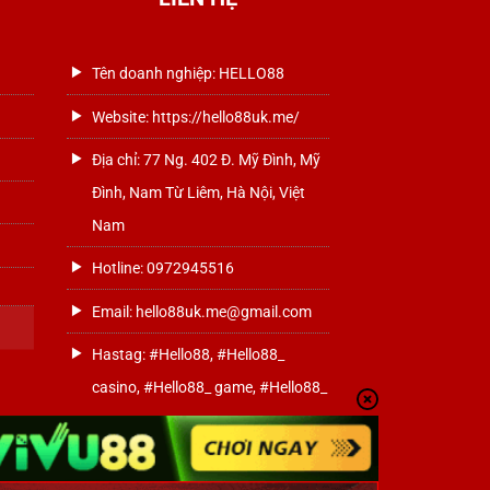
Tên doanh nghiệp: HELLO88
Website: https://hello88uk.me/
Địa chỉ: 77 Ng. 402 Đ. Mỹ Đình, Mỹ
Đình, Nam Từ Liêm, Hà Nội, Việt
Nam
Hotline: 0972945516
Email:
hello88uk.me@gmail.com
Hastag: #Hello88, #Hello88_
casino, #Hello88_ game, #Hello88_
conggame