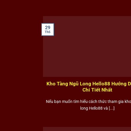
29
Th5
Kho Tàng Ngũ Long Hello88 Hướng D
Chi Tiết Nhất
Nếu bạn muốn tìm hiểu cách thức tham gia kh
long Hello88 và [...]