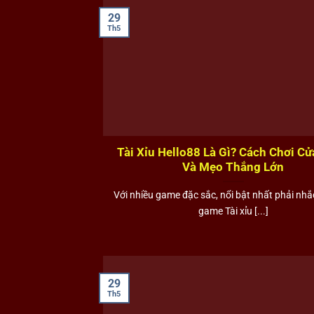
29
Th5
Tài Xỉu Hello88 Là Gì? Cách Chơi C
Và Mẹo Thắng Lớn
Với nhiều game đặc sắc, nổi bật nhất phải nhắ
game Tài xỉu [...]
29
Th5