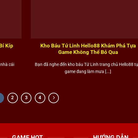
Bí Kíp
Kho Báu Tứ Linh Hello88 Khám Phá Tựa
Game Không Thể Bỏ Qua
 nhà cái
Bạn đã nghe đến kho báu Tứ Linh trang chủ Hello88 t
game đang làm mưa [...]
1
2
3
4
GAME HOT
HƯỚNG DẪN