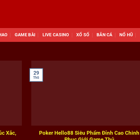
HAO
GAME BÀI
LIVE CASINO
XỔ SỐ
BẮN CÁ
NỔ HŨ
29
Th5
úc Xắc,
Poker Hello88 Siêu Phẩm Đỉnh Cao Chinh
Phục Giới Game Thủ