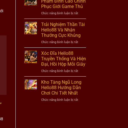
Phẩm Đỉnh Cao Chinh
Trò
Phục Giới Game Thủ
Dân
ới
Chức năng bình luận bị tắt
ở
Gian
Poker
Lắc
Hello88
Xúc
Trải Nghiệm Thần Tài
Siêu
Xắc,
Hello88 Và Nhận
Phẩm
Trúng
Thưởng Cực Khủng
Đỉnh
Mỗi
Chức năng bình luận bị tắt
ở
Cao
Ngày
Trải
Chinh
Nghiệm
Phục
Xóc Đĩa Hello88
Thần
Giới
Truyền Thống Và Hiện
Tài
Game
Đại, Hồi Hộp Mỗi Giây
Hello88
Thủ
Chức năng bình luận bị tắt
ở
Và
Xóc
Nhận
Đĩa
Thưởng
Kho Tàng Ngũ Long
Hello88
Cực
Hello88 Hướng Dẫn
Truyền
Khủng
Chơi Chi Tiết Nhất
Thống
Chức năng bình luận bị tắt
ở
Và
,
Kho
Hiện
Tàng
Đại,
Ngũ
Hồi
88
Long
Hộp
Hello88
Mỗi