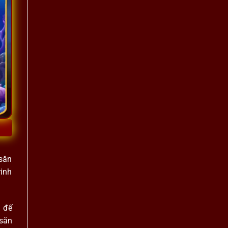
 săn
rinh
á đế
săn