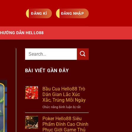
ĐĂNG KÍ
ĐĂNG NHẬP
HƯỚNG DẪN HELLO88
BÀI VIẾT GẦN ĐÂY
Bầu Cua Hello88 Trò
Dân Gian Lắc Xúc
Xắc, Trúng Mỗi Ngày
Chức năng bình luận bị tắt
ở
Bầu
Cua
Poker Hello88 Siêu
Hello88
Phẩm Đỉnh Cao Chinh
Trò
Phục Giới Game Thủ