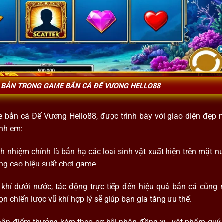
 BẢN TRONG GAME BẮN CÁ ĐẾ VƯƠNG HELLO88
me bắn cá Đế Vương Hello88, được trình bày với giao diện đẹp 
anh em:
 nhiệm chính là bắn hạ các loại sinh vật xuất hiện trên mặt n
ng cao hiệu suất chơi game.
 khí dưới nước, tác động trực tiếp đến hiệu quả bắn cá cũng
 chiến lược vũ khí hợp lý sẽ giúp bạn gia tăng ưu thế.
nhận điểm thưởng kèm theo cơ hội nhận đồng xu, vật phẩm quý