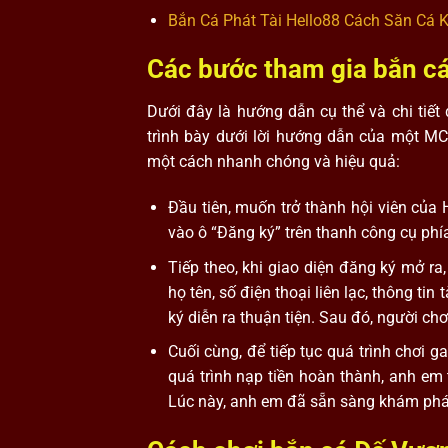
Bắn Cá Phát Tài Hello88 Cách Săn Cá
Các bước tham gia bắn cá 
Dưới đây là hướng dẫn cụ thể và chi tiế
trình bày dưới lời hướng dẫn của một MC 
một cách nhanh chóng và hiệu quả:
Đầu tiên, muốn trở thành hội viên của
vào ô “Đăng ký” trên thanh công cụ phía
Tiếp theo, khi giao diện đăng ký mở ra
họ tên, số điện thoại liên lạc, thông t
ký diễn ra thuận tiện. Sau đó, người ch
Cuối cùng, để tiếp tục quá trình chơi 
quá trình nạp tiền hoàn thành, anh e
Lúc này, anh em đã sẵn sàng khám phá t