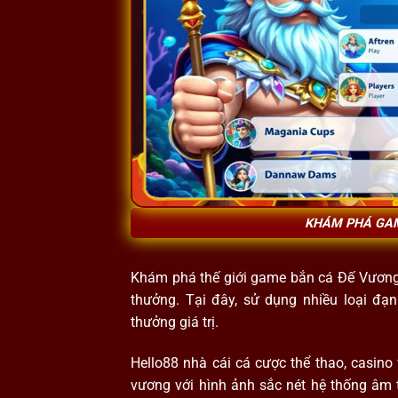
KHÁM PHÁ GAM
Khám phá thế giới game bắn cá Đế Vương
thưởng. Tại đây, sử dụng nhiều loại đạ
thưởng giá trị.
Hello88 nhà cái cá cược thể thao, casino
vương với hình ảnh sắc nét hệ thống âm